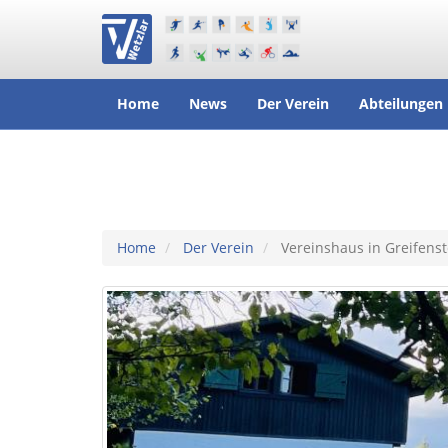
Home
News
Der Verein
Abteilungen
Home
Der Verein
Vereinshaus in Greifenst