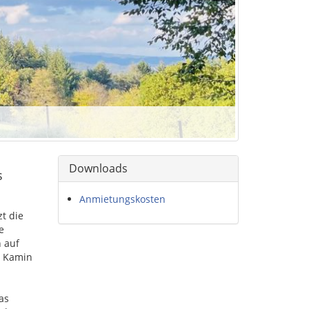
Downloads
s
Anmietungskosten
t die
e
h auf
n Kamin
as