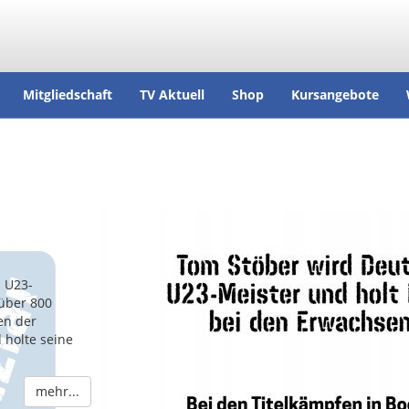
Mitgliedschaft
TV Aktuell
Shop
Kursangebote
n U23-
über 800
en der
 holte seine
mehr...